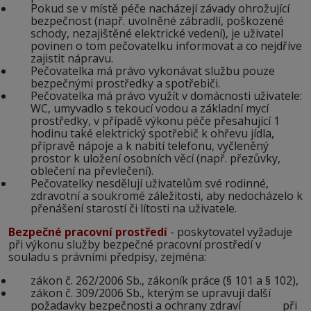
Pokud se v místě péče nacházejí závady ohrožující
bezpečnost (např. uvolněné zábradlí, poškozené
schody, nezajištěné elektrické vedení), je uživatel
povinen o tom pečovatelku informovat a co nejdříve
zajistit nápravu.
Pečovatelka má právo vykonávat službu pouze
bezpečnými prostředky a spotřebiči.
Pečovatelka má právo využít v domácnosti uživatele:
WC, umyvadlo s tekoucí vodou a základní mycí
prostředky, v případě výkonu péče přesahující 1
hodinu také elektrický spotřebič k ohřevu jídla,
přípravě nápoje a k nabití telefonu, vyčleněný
prostor k uložení osobních věcí (např. přezůvky,
oblečení na převlečení).
Pečovatelky nesdělují uživatelům své rodinné,
zdravotní a soukromé záležitosti, aby nedocházelo k
přenášení starostí či lítosti na uživatele.
Bezpečné pracovní prostředí
- poskytovatel vyžaduje
při výkonu služby bezpečné pracovní prostředí v
souladu s právními předpisy, zejména:
zákon č. 262/2006 Sb., zákoník práce (§ 101 a § 102),
zákon č. 309/2006 Sb., kterým se upravují další
požadavky bezpečnosti a ochrany zdraví při