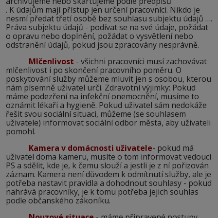
archivujeme nebo skartujeme podle předpisů
. K údajům mají přístup jen určení pracovníci. Nikdo je
nesmí předat třetí osobě bez souhlasu subjektu údajů ….
Práva subjektu údajů - podívat se na své údaje, požádat
o opravu nebo doplnění, požádat o vysvětlení nebo
odstranění údajů, pokud jsou zpracovány nesprávně.
Mlčenlivost
- všichni pracovníci musí zachovávat
mlčenlivost i po skončení pracovního poměru. O
poskytování služby můžeme mluvit jen s osobou, kterou
nám písemně uživatel určí. Zdravotní výjimky: Pokud
máme podezření na infekční onemocnění, musíme to
oznámit lékaři a hygieně. Pokud uživatel sám nedokáže
řešit svou sociální situaci, můžeme (se souhlasem
uživatele) informovat sociální odbor města, aby uživateli
pomohl.
Kamera v domácnosti uživatele
- pokud má
uživatel doma kameru, musíte o tom informovat vedoucí
PS a sdělit, kde je, k čemu slouží a jestli je z ní pořizován
záznam. Kamera není důvodem k odmítnutí služby, ale je
potřeba nastavit pravidla a dohodnout souhlasy - pokud
nahrává pracovníky, je k tomu potřeba jejich souhlas
podle občanského zákoníku.
Nouzové situace
- máme připravené postupy