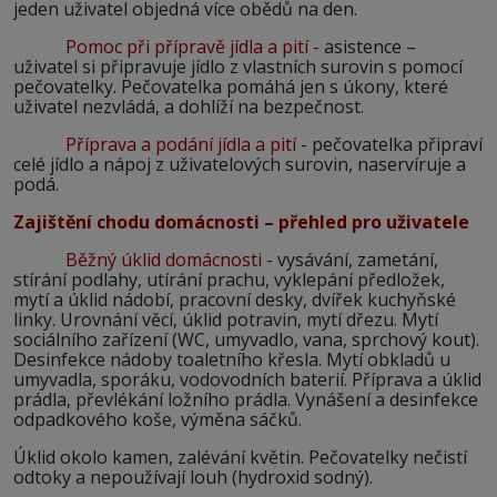
jeden uživatel objedná více obědů na den.
Pomoc při přípravě jídla a pití
- asistence –
uživatel si připravuje jídlo z vlastních surovin s pomocí
pečovatelky. Pečovatelka pomáhá jen s úkony, které
uživatel nezvládá, a dohlíží na bezpečnost.
Příprava a podání jídla a pití
- pečovatelka připraví
celé jídlo a nápoj z uživatelových surovin, naservíruje a
podá.
Zajištění chodu domácnosti – přehled pro uživatele
Běžný úklid domácnosti
- vysávání, zametání,
stírání podlahy, utírání prachu, vyklepání předložek,
mytí a úklid nádobí, pracovní desky, dvířek kuchyňské
linky. Urovnání věcí, úklid potravin, mytí dřezu. Mytí
sociálního zařízení (WC, umyvadlo, vana, sprchový kout).
Desinfekce nádoby toaletního křesla. Mytí obkladů u
umyvadla, sporáku, vodovodních baterií. Příprava a úklid
prádla, převlékání ložního prádla. Vynášení a desinfekce
odpadkového koše, výměna sáčků.
Úklid okolo kamen, zalévání květin. Pečovatelky nečistí
odtoky a nepoužívají louh (hydroxid sodný).