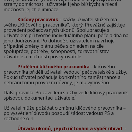
strany domácnosti, uživatele i jeho blízkých) a hledá
možnosti jejich eliminace.
Klíčový pracovník
- každý uživatel služeb má
svého „Klíčového pracovníka“, který: Převážně zajišťuje
provedení požadovaných úkonů. Spolupracuje s
uživatelem při tvorbě individuálního plánu péče a dbá na
jeho dodržování. Po dohodě s uživatelem navrhuje
případné změny plánu péče s ohledem na cíle
spolupráce, potřeby, schopnosti, zdravotní stav
uživatele a možnosti poskytovatele.
Přidělení klíčového pracovníka
- klíčového
pracovníka přidělí uživateli vedoucí pečovatelské služby.
Pokud uživatel požaduje konkrétního zaměstnance a
nebrání tomu provozní důvody, je mu vyhověno.
Další pravidla: Po zavedení služby vede klíčový pracovník
spisovou dokumentaci uživatele.
Uživatel může požádat o změnu klíčového pracovníka –
po vysvětlení důvodů posoudí žádost vedoucí PS a
rozhodne o ní.
Úhrada úkonů, jejich účtování a výběr úhrad
-