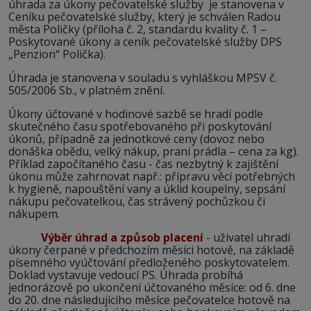
úhrada za úkony pečovatelské služby je stanovena v
Ceníku pečovatelské služby, který je schválen Radou
města Poličky (příloha č. 2, standardu kvality č. 1 –
Poskytované úkony a ceník pečovatelské služby DPS
„Penzion“ Polička).
Úhrada je stanovena v souladu s vyhláškou MPSV č.
505/2006 Sb., v platném znění.
Úkony účtované v hodinové sazbě se hradí podle
skutečného času spotřebovaného při poskytování
úkonů, případně za jednotkové ceny (dovoz nebo
donáška obědu, velký nákup, praní prádla – cena za kg).
Příklad započítaného času - čas nezbytný k zajištění
úkonu může zahrnovat např.: přípravu věcí potřebných
k hygieně, napouštění vany a úklid koupelny, sepsání
nákupu pečovatelkou, čas strávený pochůzkou či
nákupem.
Výběr úhrad a způsob placení
- uživatel uhradí
úkony čerpané v předchozím měsíci hotově, na základě
písemného vyúčtování předloženého poskytovatelem.
Doklad vystavuje vedoucí PS. Úhrada probíhá
jednorázově po ukončení účtovaného měsíce: od 6. dne
do 20. dne následujícího měsíce pečovatelce hotově na