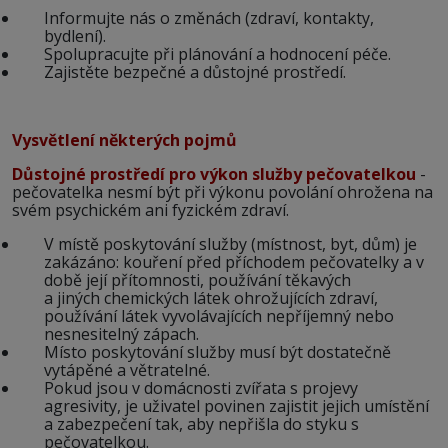
Informujte nás o změnách (zdraví, kontakty,
bydlení).
Spolupracujte při plánování a hodnocení péče.
Zajistěte bezpečné a důstojné prostředí.
Vysvětlení některých pojmů
Důstojné prostředí pro výkon služby pečovatelkou
-
pečovatelka nesmí být při výkonu povolání ohrožena na
svém psychickém ani fyzickém zdraví.
V místě poskytování služby (místnost, byt, dům) je
zakázáno: kouření před příchodem pečovatelky a v
době její přítomnosti, používání těkavých
a jiných chemických látek ohrožujících zdraví,
používání látek vyvolávajících nepříjemný nebo
nesnesitelný zápach.
Místo poskytování služby musí být dostatečně
vytápěné a větratelné.
Pokud jsou v domácnosti zvířata s projevy
agresivity, je uživatel povinen zajistit jejich umístění
a zabezpečení tak, aby nepřišla do styku s
pečovatelkou.