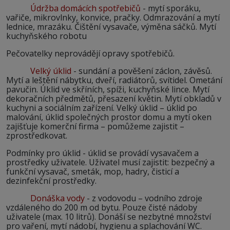
Údržba domácích spotřebičů
- mytí sporáku,
vařiče, mikrovlnky, konvice, pračky. Odmrazování a mytí
lednice, mrazáku. Čištění vysavače, výměna sáčků. Mytí
kuchyňského robotu
Pečovatelky neprovádějí opravy spotřebičů.
Velký úklid
- sundání a pověšení záclon, závěsů.
Mytí a leštění nábytku, dveří, radiátorů, svítidel. Ometání
pavučin. Úklid ve skříních, spíži, kuchyňské lince. Mytí
dekoračních předmětů, přesazení květin. Mytí obkladů v
kuchyni a sociálním zařízení. Velký úklid – úklid po
malování, úklid společných prostor domu a mytí oken
zajišťuje komerční firma – pomůžeme zajistit –
zprostředkovat.
Podmínky pro úklid - úklid se provádí vysavačem a
prostředky uživatele. Uživatel musí zajistit: bezpečný a
funkční vysavač, smeták, mop, hadry, čisticí a
dezinfekční prostředky.
Donáška vody
- z vodovodu – vodního zdroje
vzdáleného do 200 m od bytu. Pouze čisté nádoby
uživatele (max. 10 litrů). Donáší se nezbytné množství
pro vaření, mytí nádobí, hygienu a splachování WC.