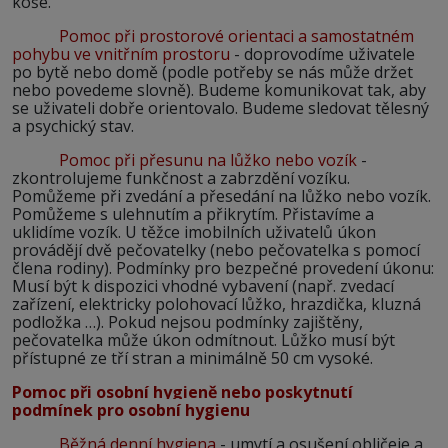
koše.
Pomoc při prostorové orientaci a samostatném
pohybu ve vnitřním prostoru
- doprovodíme uživatele
po bytě nebo domě (podle potřeby se nás může držet
nebo povedeme slovně). Budeme komunikovat tak, aby
se uživateli dobře orientovalo. Budeme sledovat tělesný
a psychický stav.
Pomoc při přesunu na lůžko nebo vozík
-
zkontrolujeme funkčnost a zabrzdění vozíku.
Pomůžeme při zvedání a přesedání na lůžko nebo vozík.
Pomůžeme s ulehnutím a přikrytím. Přistavíme a
uklidíme vozík. U těžce imobilních uživatelů úkon
provádějí dvě pečovatelky (nebo pečovatelka s pomocí
člena rodiny). Podmínky pro bezpečné provedení úkonu:
Musí být k dispozici vhodné vybavení (např. zvedací
zařízení, elektricky polohovací lůžko, hrazdička, kluzná
podložka …). Pokud nejsou podmínky zajištěny,
pečovatelka může úkon odmítnout. Lůžko musí být
přístupné ze tří stran a minimálně 50 cm vysoké.
Pomoc při osobní hygieně nebo poskytnutí
podmínek pro osobní hygienu
Běžná denní hygiena
- umytí a osušení obličeje a