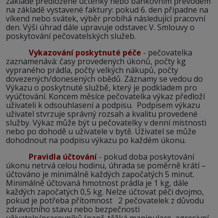
základě předložené účtenky nebo bankovním převodem
na základě vystavené faktury: pokud 6. den připadne na
víkend nebo svátek, výběr probíhá následující pracovní
den. Výši úhrad dále upravuje odstavec V. Smlouvy o
poskytování pečovatelských služeb.
Vykazování poskytnuté péče
- pečovatelka
zaznamenává: časy provedených úkonů, počty kg
vypraného prádla, počty velkých nákupů, počty
dovezených/donesených obědů. Záznamy se vedou do
Výkazu o poskytnuté službě, který je podkladem pro
vyúčtování. Koncem měsíce pečovatelka výkaz předloží
uživateli k odsouhlasení a podpisu. Podpisem výkazu
uživatel stvrzuje správný rozsah a kvalitu provedené
služby. Výkaz může být u pečovatelky v denní místnosti
nebo po dohodě u uživatele v bytě. Uživatel se může
dohodnout na podpisu výkazu po každém úkonu.
Pravidla účtování
- pokud doba poskytování
úkonu netrvá celou hodinu, úhrada se poměrně krátí –
účtováno je minimálně každých započatých 5 minut.
Minimálně účtovaná hmotnost prádla je 1 kg, dále
každých započatých 0,5 kg. Nelze účtovat péči dvojmo,
pokud je potřeba přítomnost 2 pečovatelek z důvodu
zdravotního stavu nebo bezpečnosti