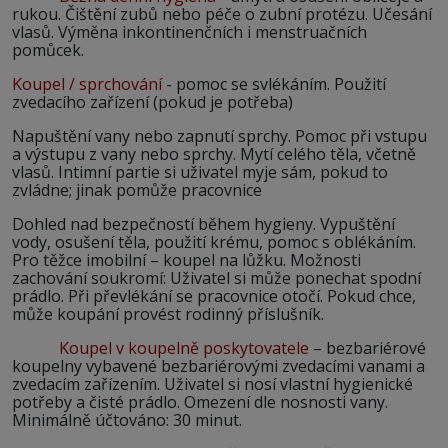
rukou. Čištění zubů nebo péče o zubní protézu. Učesání
vlasů. Výměna inkontinenčních i menstruačních
pomůcek.
Koupel / sprchování
- pomoc se svlékáním. Použití
zvedacího zařízení (pokud je potřeba)
Napuštění vany nebo zapnutí sprchy. Pomoc při vstupu
a výstupu z vany nebo sprchy. Mytí celého těla, včetně
vlasů. Intimní partie si uživatel myje sám, pokud to
zvládne; jinak pomůže pracovnice
Dohled nad bezpečností během hygieny. Vypuštění
vody, osušení těla, použití krému, pomoc s oblékáním.
Pro těžce imobilní – koupel na lůžku. Možnosti
zachování soukromí: Uživatel si může ponechat spodní
prádlo. Při převlékání se pracovnice otočí. Pokud chce,
může koupání provést rodinný příslušník.
Koupel v koupelně poskytovatele
– bezbariérové
koupelny vybavené bezbariérovými zvedacími vanami a
zvedacím zařízením. Uživatel si nosí vlastní hygienické
potřeby a čisté prádlo. Omezení dle nosnosti vany.
Minimálně účtováno: 30 minut.