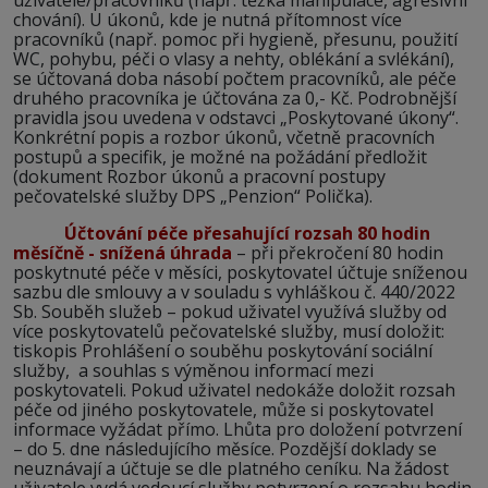
uživatele/pracovníků (např. těžká manipulace, agresivní
chování). U úkonů, kde je nutná přítomnost více
pracovníků (např. pomoc při hygieně, přesunu, použití
WC, pohybu, péči o vlasy a nehty, oblékání a svlékání),
se účtovaná doba násobí počtem pracovníků, ale péče
druhého pracovníka je účtována za 0,- Kč. Podrobnější
pravidla jsou uvedena v odstavci „Poskytované úkony“.
Konkrétní popis a rozbor úkonů, včetně pracovních
postupů a specifik, je možné na požádání předložit
(dokument Rozbor úkonů a pracovní postupy
pečovatelské služby DPS „Penzion“ Polička).
Účtování péče přesahující rozsah 80 hodin
měsíčně - snížená úhrada
– při překročení 80 hodin
poskytnuté péče v měsíci, poskytovatel účtuje sníženou
sazbu dle smlouvy a v souladu s vyhláškou č. 440/2022
Sb. Souběh služeb – pokud uživatel využívá služby od
více poskytovatelů pečovatelské služby, musí doložit:
tiskopis Prohlášení o souběhu poskytování sociální
služby, a souhlas s výměnou informací mezi
poskytovateli. Pokud uživatel nedokáže doložit rozsah
péče od jiného poskytovatele, může si poskytovatel
informace vyžádat přímo. Lhůta pro doložení potvrzení
– do 5. dne následujícího měsíce. Pozdější doklady se
neuznávají a účtuje se dle platného ceníku. Na žádost