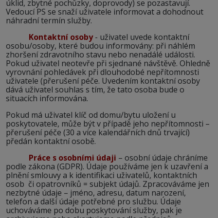
úklid, zbytné pochůzky, doprovody) se pozastavují.
Vedoucí PS se snaží uživatele informovat a dohodnout
náhradní termín služby.
Kontaktní osoby
- uživatel uvede kontaktní
osobu/osoby, které budou informovány: při náhlém
zhoršení zdravotního stavu nebo nenadálé události.
Pokud uživatel neotevře při sjednané návštěvě. Ohledně
vyrovnání pohledávek při dlouhodobé nepřítomnosti
uživatele (přerušení péče. Uvedením kontaktní osoby
dává uživatel souhlas s tím, že tato osoba bude o
situacích informována.
Pokud má uživatel klíč od domu/bytu uložení u
poskytovatele, může být v případě jeho nepřítomnosti –
přerušení péče
(
30 a více kalendářních dnů trvající)
předán kontaktní osobě.
Práce s osobními údaji
– osobní údaje chráníme
podle zákona (GDPR). Údaje používáme jen k uzavření a
plnění smlouvy a k identifikaci uživatelů, kontaktních
osob či opatrovníků = subjekt údajů. Zpracováváme jen
nezbytné údaje – jméno, adresu, datum narození,
telefon a další údaje potřebné pro službu. Údaje
uchováváme po dobu poskytování služby, pak je