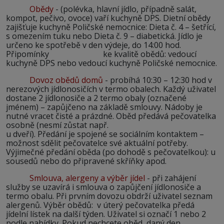
Obědy
- (polévka, hlavní jídlo, případně salát,
kompot, pečivo, ovoce) vaří kuchyně DPS. Dietní obědy
zajišťuje kuchyně Poličské nemocnice: Dieta č. 4 – šetřící,
s omezením tuku nebo Dieta č. 9 – diabetická. Jídlo je
určeno ke spotřebě v den výdeje, do 14:00 hod.
Připomínky ke kvalitě obědů: vedoucí
kuchyně DPS nebo vedoucí kuchyně Poličské nemocnice.
Dovoz obědů domů
- probíhá 10:30 – 12:30 hod v
nerezových jídlonosičích v termo obalech. Každý uživatel
dostane 2 jídlonosiče a 2 termo obaly (označené
jménem) – zapůjčeno na základě smlouvy. Nádoby je
nutné vracet čisté a prázdné. Oběd předává pečovatelka
osobně (nesmí zůstat např.
u dveří). Předání je spojené se sociálním kontaktem –
možnost sdělit pečovatelce své aktuální potřeby.
Výjimečné předání oběda (po dohodě s pečovatelkou): u
sousedů nebo do připravené skříňky apod.
Smlouva, alergeny a výběr jídel
- při zahájení
služby se uzavírá i smlouva o zapůjčení jídlonosiče a
termo obalu. Při prvním dovozu obdrží uživatel seznam
alergenů. Výběr obědů: v úterý pečovatelka předá
jídelní lístek na další týden. Uživatel si označí 1 nebo 2
podle nabídky. Pokud nechcete oběd, daný den