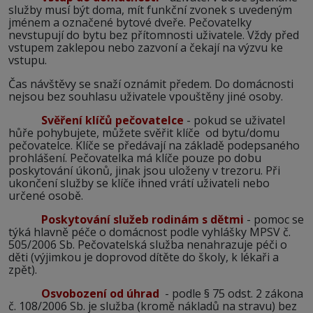
služby musí být doma, mít funkční zvonek s uvedeným
jménem a označené bytové dveře. Pečovatelky
nevstupují do bytu bez přítomnosti uživatele. Vždy před
vstupem zaklepou nebo zazvoní a čekají na výzvu ke
vstupu.
Čas návštěvy se snaží oznámit předem. Do domácnosti
nejsou bez souhlasu uživatele vpouštěny jiné osoby.
Svěření klíčů pečovatelce
- pokud se uživatel
hůře pohybujete, můžete svěřit klíče od bytu/domu
pečovatelce. Klíče se předávají na základě podepsaného
prohlášení. Pečovatelka má klíče pouze po dobu
poskytování úkonů, jinak jsou uloženy v trezoru. Při
ukončení služby se klíče ihned vrátí uživateli nebo
určené osobě.
Poskytování služeb rodinám s dětmi
- pomoc se
týká hlavně péče o domácnost podle vyhlášky MPSV č.
505/2006 Sb. Pečovatelská služba nenahrazuje péči o
děti (výjimkou je doprovod dítěte do školy, k lékaři a
zpět).
Osvobození od úhrad
- podle § 75 odst. 2 zákona
č. 108/2006 Sb. je služba (kromě nákladů na stravu) bez