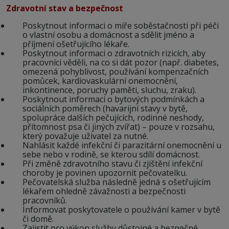
Zdravotní stav a bezpečnost
Poskytnout informaci o míře soběstačnosti při péči
o vlastní osobu a domácnost a sdělit jméno a
příjmení ošetřujícího lékaře.
Poskytnout informaci o zdravotních rizicích, aby
pracovníci věděli, na co si dát pozor (např. diabetes,
omezená pohyblivost, používání kompenzačních
pomůcek, kardiovaskulární onemocnění,
inkontinence, poruchy paměti, sluchu, zraku).
Poskytnout informaci o bytových podmínkách a
sociálních poměrech (havarijní stavy v bytě,
spolupráce dalších pečujících, rodinné neshody,
přítomnost psa či jiných zvířat) – pouze v rozsahu,
který považuje uživatel za nutné.
Nahlásit každé infekční či parazitární onemocnění u
sebe nebo v rodině, se kterou sdílí domácnost.
Při změně zdravotního stavu či zjištění infekční
choroby je povinen upozornit pečovatelku.
Pečovatelská služba následně jedná s ošetřujícím
lékařem ohledně závažnosti a bezpečnosti
pracovníků.
Informovat poskytovatele o používání kamer v bytě
či domě.
Zajistit pro výkon služby důstojné a bezpečné