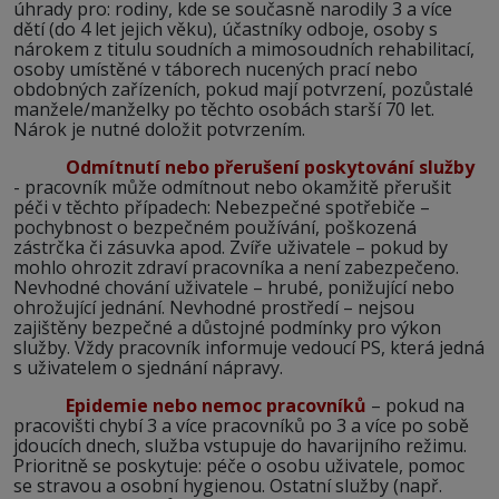
úhrady pro: rodiny, kde se současně narodily 3 a více
dětí (do 4 let jejich věku), účastníky odboje, osoby s
nárokem z titulu soudních a mimosoudních rehabilitací,
osoby umístěné v táborech nucených prací nebo
obdobných zařízeních, pokud mají potvrzení, pozůstalé
manžele/manželky po těchto osobách starší 70 let.
Nárok je nutné doložit potvrzením.
Odmítnutí nebo přerušení poskytování služby
- pracovník může odmítnout nebo okamžitě přerušit
péči v těchto případech: Nebezpečné spotřebiče –
pochybnost o bezpečném používání, poškozená
zástrčka či zásuvka apod. Zvíře uživatele – pokud by
mohlo ohrozit zdraví pracovníka a není zabezpečeno.
Nevhodné chování uživatele – hrubé, ponižující nebo
ohrožující jednání. Nevhodné prostředí – nejsou
zajištěny bezpečné a důstojné podmínky pro výkon
služby. Vždy pracovník informuje vedoucí PS, která jedná
s uživatelem o sjednání nápravy.
Epidemie nebo nemoc pracovníků
– pokud na
pracovišti chybí 3 a více pracovníků po 3 a více po sobě
jdoucích dnech, služba vstupuje do havarijního režimu.
Prioritně se poskytuje: péče o osobu uživatele, pomoc
se stravou a osobní hygienou. Ostatní služby (např.