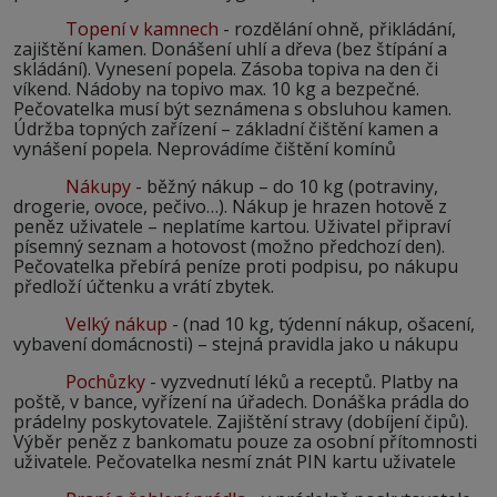
Topení v kamnech
- rozdělání ohně, přikládání,
zajištění kamen. Donášení uhlí a dřeva (bez štípání a
skládání). Vynesení popela. Zásoba topiva na den či
víkend. Nádoby na topivo max. 10 kg a bezpečné.
Pečovatelka musí být seznámena s obsluhou kamen.
Údržba topných zařízení – základní čištění kamen a
vynášení popela. Neprovádíme čištění komínů
Nákupy
- běžný nákup – do 10 kg (potraviny,
drogerie, ovoce, pečivo…). Nákup je hrazen hotově z
peněz uživatele – neplatíme kartou. Uživatel připraví
písemný seznam a hotovost (možno předchozí den).
Pečovatelka přebírá peníze proti podpisu, po nákupu
předloží účtenku a vrátí zbytek.
Velký nákup
- (nad 10 kg, týdenní nákup, ošacení,
vybavení domácnosti) – stejná pravidla jako u nákupu
Pochůzky
- vyzvednutí léků a receptů. Platby na
poště, v bance, vyřízení na úřadech. Donáška prádla do
prádelny poskytovatele. Zajištění stravy (dobíjení čipů).
Výběr peněz z bankomatu pouze za osobní přítomnosti
uživatele. Pečovatelka nesmí znát PIN kartu uživatele