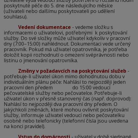
uživatele vydá vedoucí služby potvrzení o rozsahu hodin
poskytnuté péče do 5. dne následujícího měsíce
(uživateli nebo dalšímu poskytovateli po udělení
souhlasu).
Vedení dokumentace
- vedeme složku s
informacemi o uživatelovi, potřebnými k poskytování
služby. Do své složky může uživatel kdykoliv v pracovní
dny (7:00–15:00) nahlédnout. Dokumentaci vede určený
pracovník. Pokud má uživatel opatrovníka, je potřeba
doložit kopii rozhodnutí o omezení svéprávnosti nebo
listinu o jmenování opatrovníka.
Změny v požadavcích na poskytování služeb
-
potřebuje-li uživatel úkon mimo dohodnutou dobu v
individuálním plánu péče:
Nahlásí
to nejpozději jeden
pracovní den předem do 15:00 vedoucí
pečovatelské služby nebo pečovatelce. Potřebuje-li
uživatel úkon v přesně stanovený čas (např. doprovod):
Nahlásí to nejpozději dva pracovní dny předem. O
jakýchkoli změnách, které mohou ovlivnit poskytování
služby, informuje uživatel vedoucí nebo pečovatelku
osobně nebo telefonicky (telefonní čísla jsou uvedena
na konci pravidel).
Vstup do domácnosti
- uživatel v době sjednané