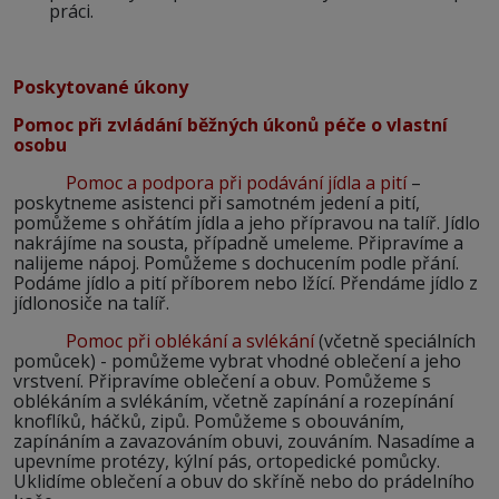
práci.
Poskytované úkony
Pomoc při zvládání běžných úkonů péče o vlastní
osobu
Pomoc a podpora při podávání jídla a pití
–
poskytneme asistenci při samotném jedení a pití,
pomůžeme s ohřátím jídla a jeho přípravou na talíř. Jídlo
nakrájíme na sousta, případně umeleme. Připravíme a
nalijeme nápoj. Pomůžeme s dochucením podle přání.
Podáme jídlo a pití příborem nebo lžící. Přendáme jídlo z
jídlonosiče na talíř.
Pomoc při oblékání a svlékání
(včetně speciálních
pomůcek) - pomůžeme vybrat vhodné oblečení a jeho
vrstvení. Připravíme oblečení a obuv. Pomůžeme s
oblékáním a svlékáním, včetně zapínání a rozepínání
knoflíků, háčků, zipů. Pomůžeme s obouváním,
zapínáním a zavazováním obuvi, zouváním. Nasadíme a
upevníme protézy, kýlní pás, ortopedické pomůcky.
Uklidíme oblečení a obuv do skříně nebo do prádelního