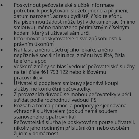
Poskytnout pečovatelské službě informace
potřebné k poskytování služeb: jméno a příjmení,
datum narození, adresu bydliště, číslo telefonu.
Na písemnou žádost může být v dokumentaci (mimo
smlouvu) jméno nahrazeno pětimístným číselným
kódem, který si uživatel sám určí.
Informovat poskytovatele o své způsobilosti k
právním úkonům.
Nahlásit změnu ošetřujícího lékaře, změnu
nepříznivé sociální situace, změnu bydliště, čísla
telefonu apod.
Veškeré změny se hlásí vedoucí pečovatelské služby
na tel. čísle 461 753 122 nebo klíčovému
pracovníkovi.
Uživatel si podpisem smlouvy sjednává koupi
služby, ne konkrétní pečovatelky.
Z provozních důvodů se mohou pečovatelky v péči
střídat podle rozhodnutí vedoucí PS.
Rozsah a forma pomoci a podpory je sjednávána
výhradně s uživatelem (pokud nemá soudem
stanoveného opatrovníka).
Pečovatelská služba je poskytována pouze uživateli,
nikoliv jeho rodinným příslušníkům nebo osobám
žijícím v domácnosti.