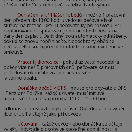
přeškrtněte. Ve středu pečovatelka lístek vybere.
Odhlášení a přihlášení obědů
- možné 1 pracovní
den předem do 13:00 hod: u vedoucí pečovatelské
služby, na recepci DPS, u pečovatelky při rozvozu. Při
neplánované hospitalizaci je nutné oběd i dovoz na
daný den zaplatit. Další dny jsou automaticky odhlášeny,
dokud se znovu nepřihlásíte. Neodebraný oběd se
pečovatelka snaží předat kontaktní osobě uvedené ve
smlouvě.
Vrácení jídlonosiče
- pokud uživatel neodebírá
obědy více než 5 pracovních dnů, pečovatelka musí
požadovat okamžité vrácení jídlonosiče
a termo obalu.
Donáška obědů v DPS
- pouze pro obyvatele DPS
„Penzion“ Polička. Každý uživatel musí mít své
jídlonosiče. Donáška probíhá 11:00 – 12:30 hod.
Jídlonosiče musí být umyté a čisté. Objednávání a výběr
jídel probíhá stejně jako při dovozu.
Účtování
- každý dovoz nebo donáška se účtuje
zvlášť, i když: jde o osoby ve společné domácnosti, si