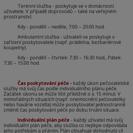
Terénní služba - poskytuje se v domácnosti
uživatele. V případě doprovodů – také na veřejném
prostranství.
Kdy - pondělí – neděle, 7:00 – 20:00 hod.
Ambulantní služba - uživateli se poskytuje v
zařízení poskytovatele (např. prádelna, bezbariérové
koupelny).
Kdy - pondělí – čtvrtek: 7:30 – 16:30 hod., Pátek:
7:30 – 15:00 hod.
Čas poskytování péče -
každý úkon pečovatelské
služby má svůj čas podle individuálního plánu péče.
Začátek úkonu se může lišit přibližně o ± 15 minut. V
mimořádných situacích (např. onemocnění pečovatelky
nebo havárie vozidla) může poskytovatel jednostranně
změnit čas poskytování péče po dobu trvání situace.
Individuální plán péče
- každý uživatel má svůj
individuální plán péče, aby služba co nejlépe odpovídala
jeho potřebám a přáním. Plán obsahuje dohodnutý cíl