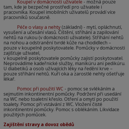
Koupel v domácnosti uživatele
- možná pouze
tam, kde je bezpečné prostředí pro uživatele i
pracovníka. Koupel imobilních uživatelů provádí více
pracovníků současně.
Péče o vlasy a nehty
(základní) - mytí, opláchnutí,
vysušení a učesání vlasů. Čištění, stříhání a zapilování
nehtů na rukou (v domácnosti uživatele). Stříhání nehtů
na nohou a odstranění tvrdé kůže na chodidlech –
pouze v koupelně poskytovatele. Pomůcky v domácnosti
zajišťuje uživatel,
v koupelně poskytovatele pomůcky zajistí poskytovatel.
Neprovádíme kadeřnické služby, manikúru ani pedikúru.
U diabetiků a osob užívajících léky na ředění krve –
pouze stříhání nehtů. Kuří oka a zarostlé nehty ošetřuje
lékař.
Pomoc při použití WC
- pomoc se svlékáním a
sejmutím inkontinentní pomůcky. Podržení při usedání
na WC nebo toaletní křeslo. Otření a omytí po použití
toalety. Pomoc při vstávání z WC. Vložení čisté
inkontinentní pomůcky. Pomoc s oblékáním. Likvidace
použitých pomůcek.
Zajištění stravy a dovoz obědů